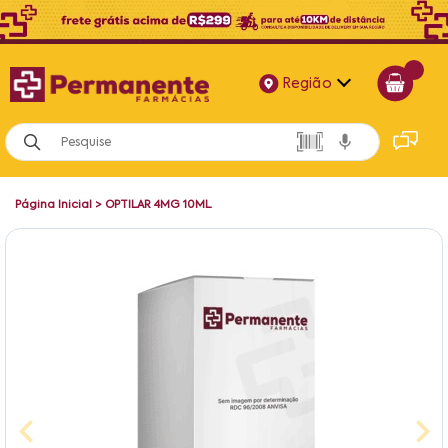
Região
Alagoas
Bahia
Página Inicial
>
OPTILAR 4MG 10ML
Paraíba
Pernambuco