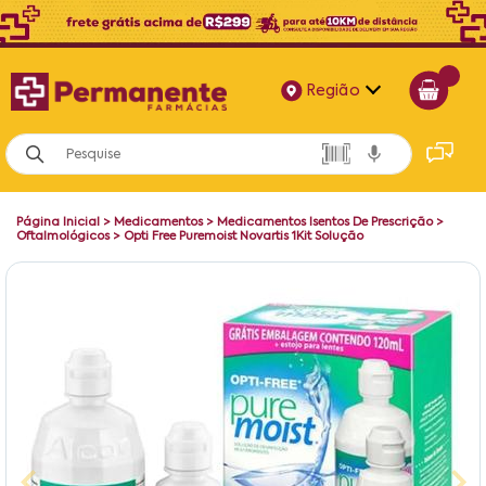
Região
Alagoas
Bahia
Página Inicial
>
Medicamentos
>
Medicamentos Isentos De Prescrição
>
Paraíba
Oftalmológicos
>
Opti Free Puremoist Novartis 1Kit Solução
Pernambuco