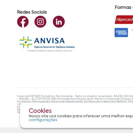
Formas
Redes Sociais
Copyright ©? 2021 Farmácias Permanente - Todos os direitos reservados. RAZÃO SOCIA
- Maceió - AL| CEP:57.051-000 Farmacêutica Responsável: Maria Cristiene de Oliveira A
Farmácias Permanente | Horário de Atendimento: De Segunda à Sexta das 8h00 às 17h
site não devem ser utilizadas para automedicação e, de forma alguma, substituem as
diagnosticar problemas de saúde e prescrever o tratamento adequado. Se os sintoma
tecnologias mais avançadas de proteção de dados, para que você possa realizar suas
Cookies
Farmácias Permanente. Todos os pedidos efetuados estão sujeitos à confirmação da d
Nosso site usa cookies para oferecer uma melhor exp
configurações.