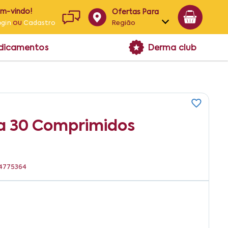
em-vindo!
Ofertas Para
ou
Região
ogin
Cadastro
Alagoas
edicamentos
Derma club
Bahia
Paraíba
Pernambuco
a 30 Comprimidos
04775364