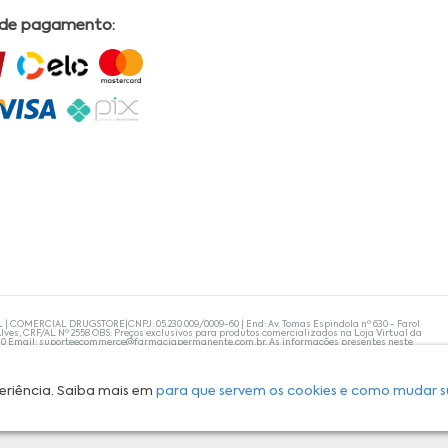
 de pagamento:
L | COMERCIAL DRUGSTORE|CNPJ: 05.230.009/0009-60 | End: Av. Tomas Espindola nº 630 - Farol
lves, CRF/AL Nº 2558 OBS: Preços exclusivos para produtos comercializados na Loja Virtual da
30 Email:
suporteecommerce@farmaciapermanente.com.br
. As informações presentes neste
 orientações de um profissional da área médica. Apenas o médico está capacitado para
s persistirem, um médico deve ser consultado. A Farmácia Permanente trabalha com as
 compras com tranquilidade. A privacidade e a segurança dos clientes são compromissos da
isponibilidade de produto em nosso estoque.
eriência. Saiba mais em
para que servem os cookies e como mudar s