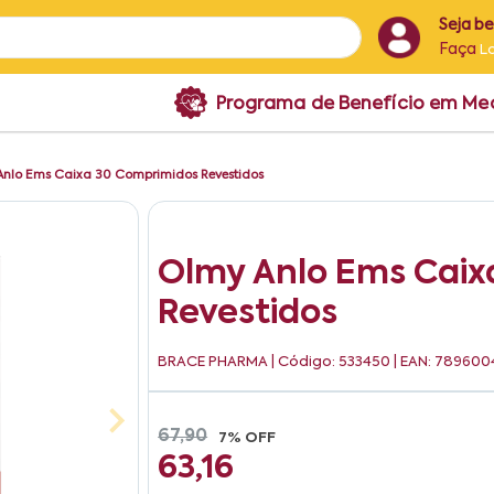
Seja b
Faça
L
Programa de Benefício em M
Anlo Ems Caixa 30 Comprimidos Revestidos
Olmy Anlo Ems Caix
Revestidos
BRACE PHARMA
| Código: 533450 | EAN: 78960
67,90
7% OFF
63,16