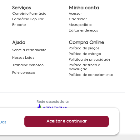
Serviços
Minha conta
Convênio Farmácia
Acessar
Farmácia Popular
Cadastrar
Encarte
Meus pedidos
Editar endereços
Ajuda
Compra Online
Política de preços
Sobre a Permanente
Política de entrega
Nossas Lojas
Polítitca de privacidade
Política de troca e
Trabalhe conosco
devolução
Fale conosco
Política de cancelamento
Rede associada a:
Aceitar e continuar
uas