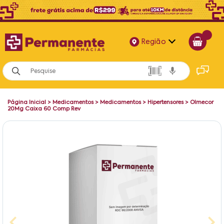
Região
Alagoas
Bahia
Página Inicial
>
Medicamentos
>
Medicamentos
>
Hipertensores
>
Olmecor
Paraíba
20Mg Caixa 60 Comp Rev
Pernambuco