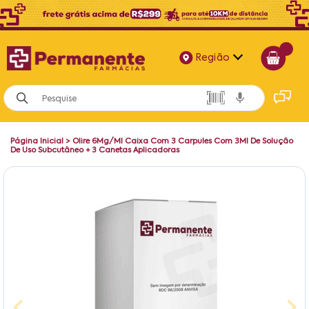
Região
Alagoas
Bahia
Página Inicial
>
Olire 6Mg/Ml Caixa Com 3 Carpules Com 3Ml De Solução
Paraíba
De Uso Subcutâneo + 3 Canetas Aplicadoras
Pernambuco