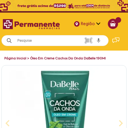
Região
Alagoas
Bahia
Página Inicial
>
Óleo Em Creme Cachos Da Onda DaBelle 190Ml
Paraíba
Pernambuco