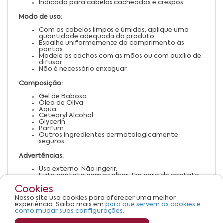
Indicado para cabelos cacheados e crespos
Modo de uso:
Com os cabelos limpos e úmidos, aplique uma
quantidade adequada do produto.
Espalhe uniformemente do comprimento às
pontas.
Modele os cachos com as mãos ou com auxílio de
difusor.
Não é necessário enxaguar.
Composição:
Gel de Babosa
Óleo de Oliva
Aqua
Cetearyl Alcohol
Glycerin
Parfum
Outros ingredientes dermatologicamente
seguros
Advertências:
Uso externo. Não ingerir.
Evite contato com os olhos. Em caso de contato,
enxágue abundantemente.
Cookies
Suspenda o uso em caso de irritação ou alergia.
Mantenha fora do alcance de crianças.
Nosso site usa cookies para oferecer uma melhor
Armazene em local fresco, seco e ao abrigo da
experiência. Saiba mais em
para que servem os cookies e
luz.
como mudar suas configurações.