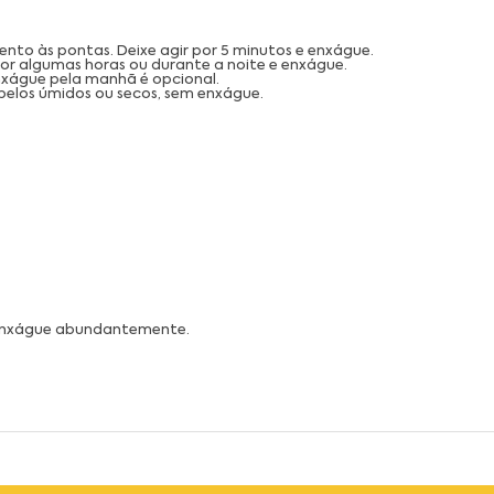
ento às pontas. Deixe agir por 5 minutos e enxágue.
por algumas horas ou durante a noite e enxágue.
nxágue pela manhã é opcional.
elos úmidos ou secos, sem enxágue.
 enxágue abundantemente.