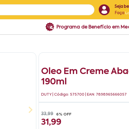
Seja b
Faça
L
Programa de Benefício em M
Oleo Em Creme Abac
190ml
DUTY
| Código: 575700 | EAN: 7898965666057
33,99
6% OFF
31,99