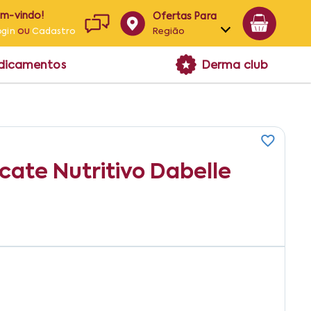
em-vindo!
Ofertas Para
ou
Região
ogin
Cadastro
Alagoas
edicamentos
Derma club
Bahia
Paraíba
Pernambuco
ate Nutritivo Dabelle