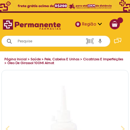
Região
Alagoas
Bahia
Página Inicial
>
Saúde
>
Pele, Cabelos E Unhas
>
Cicatrizes E Imperfeições
Paraíba
>
Óleo De Girassol 100Ml Almot
Pernambuco