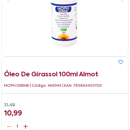
Óleo De Girassol 100ml Almot
MOPH DERME
| Código: 466945 | EAN: 7898654051133
11,49
10,99
1