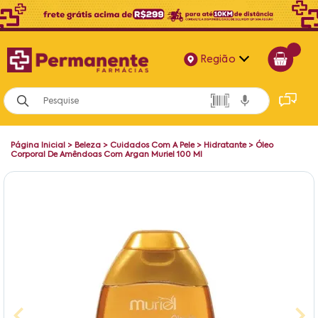
Região
Alagoas
Bahia
Página Inicial
>
Beleza
>
Cuidados Com A Pele
>
Hidratante
>
Óleo
Paraíba
Corporal De Amêndoas Com Argan Muriel 100 Ml
Pernambuco