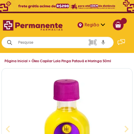
Região
Alagoas
Bahia
Página Inicial
>
Óleo Capilar Lola Pinga Patauá e Moringa 50ml
Paraíba
Pernambuco