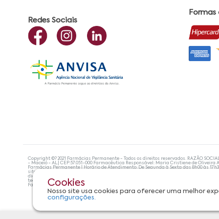
Formas
Redes Sociais
Copyright ©? 2021 Farmácias Permanente - Todos os direitos reservados. RAZÃO SOCIA
- Maceió - AL| CEP:57.051-000 Farmacêutica Responsável: Maria Cristiene de Oliveira A
Farmácias Permanente | Horário de Atendimento: De Segunda à Sexta das 8h00 às 17h
site não devem ser utilizadas para automedicação e, de forma alguma, substituem as
diagnosticar problemas de saúde e prescrever o tratamento adequado. Se os sintoma
tecnologias mais avançadas de proteção de dados, para que você possa realizar suas
Cookies
Farmácias Permanente. Todos os pedidos efetuados estão sujeitos à confirmação da d
Nosso site usa cookies para oferecer uma melhor exp
configurações.