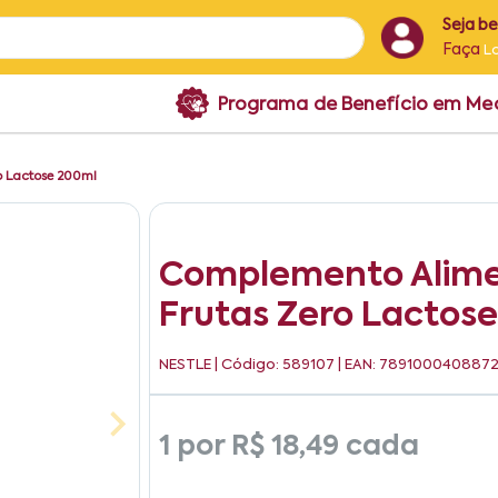
Seja b
Faça
L
Programa de Benefício em M
o Lactose 200ml
Complemento Alimen
Frutas Zero Lactos
NESTLE
| Código: 589107 | EAN: 789100040887
1 por
R$ 18,49
cada