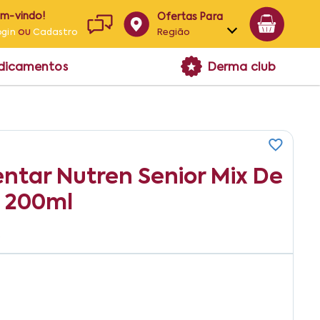
em-vindo!
Ofertas Para
ou
Região
ogin
Cadastro
Alagoas
edicamentos
Derma club
Bahia
Paraíba
Pernambuco
tar Nutren Senior Mix De
e 200ml
2