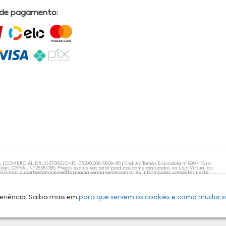
 de pagamento:
L | COMERCIAL DRUGSTORE|CNPJ: 05.230.009/0009-60 | End: Av. Tomas Espindola nº 630 - Farol
lves, CRF/AL Nº 2558 OBS: Preços exclusivos para produtos comercializados na Loja Virtual da
30 Email:
suporteecommerce@farmaciapermanente.com.br
. As informações presentes neste
 orientações de um profissional da área médica. Apenas o médico está capacitado para
s persistirem, um médico deve ser consultado. A Farmácia Permanente trabalha com as
 compras com tranquilidade. A privacidade e a segurança dos clientes são compromissos da
isponibilidade de produto em nosso estoque.
eriência. Saiba mais em
para que servem os cookies e como mudar s