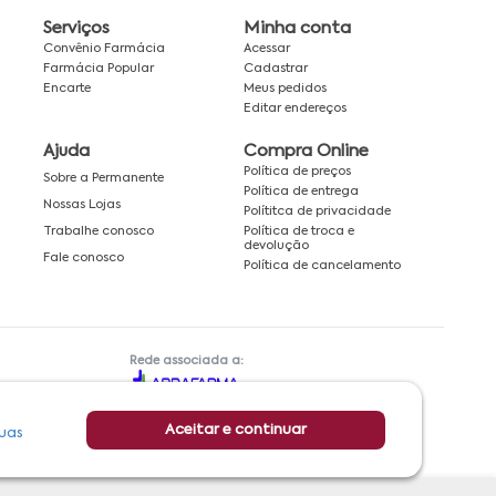
Serviços
Minha conta
Convênio Farmácia
Acessar
Farmácia Popular
Cadastrar
Encarte
Meus pedidos
Editar endereços
Ajuda
Compra Online
Política de preços
Sobre a Permanente
Política de entrega
Nossas Lojas
Polítitca de privacidade
Política de troca e
Trabalhe conosco
devolução
Fale conosco
Política de cancelamento
Rede associada a:
Aceitar e continuar
uas