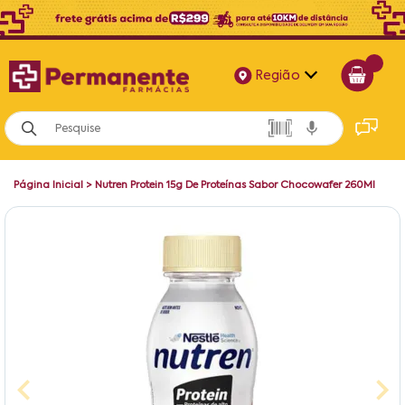
Região
Alagoas
Bahia
Página Inicial
>
Nutren Protein 15g De Proteínas Sabor Chocowafer 260Ml
Paraíba
Pernambuco