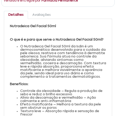
Vendido e entregue por
Farmácia Permanente
Detalhes
Avaliações
Nutradeica Gel Facial 50ml
O que é e para que serve o Nutradeica Gel Facial 50ml?
O Nutradeica Gel Facial 50ml da Isdin é um
dermocosmético desenvolvido para o cuidado da
pele oleosa, reativa e com tendência à dermatite
seborreica. Sua fórmula atua no controle da
oleosidade, aliviando sintomas como
vermelhidão, coceira e descamação. Com textura
leve e rápida absorção, proporciona efeito
matificante e melhora visivelmente a aparência
da pele, sendo ideal para uso diário e como
complemento a tratamentos dermatológicos.
Benefícios:
Controle da oleosidade – Regula a produção de
sebo e reduz o brilho excessivo
Alívio da descamação e vermelhidão – Ação
calmante e anti-inflamatória
Efeito matificante – Melhora a textura da pele
sem obstruir os poros
Textura leve – Absorção rápida e sensação de
frescor