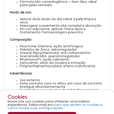
Fórmula não comedogênica – Sem óleo, ideal
para peles sensíveis
Modo de uso:
Aplicar duas vezes ao dia sobre a pele limpa e
seca
Massagear suavemente até completa absorção
Em uso adjuvante, aplicar 1 hora após o
tratamento farmacológico prescrito
Composição:
Piroctone Olamina: ação antifúngica
Pidolato de Zinco: seborregulador
Stearyl Glycyrrhetinate: anti-inflamatório
Acetamida MEA: queratorregulador
Rhamnosoft: ação calmante
Symcalmin: alívio da coceira e irritação
Polymethylmethacrylate: efeito matificante
Advertências:
Uso externo
Evite contato com os olhos; em caso de contato,
enxágue abundantemente
Suspenda o uso em caso de irritação e procure
orientação médica
Cookies
Não aplicar sobre pele lesionada
Manter fora do alcance de crianças
Nosso site usa cookies para oferecer uma melhor
Armazenar em local fresco e seco, protegido da
experiência. Saiba mais em
para que servem os cookies e
luz solar direta
como mudar suas configurações.