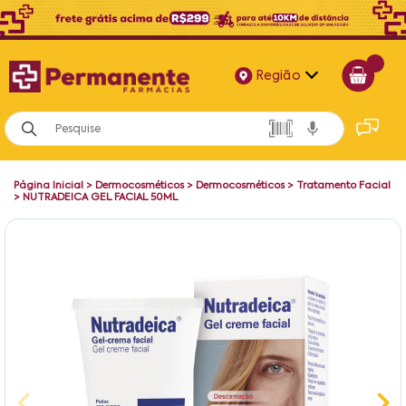
Região
Alagoas
Bahia
Página Inicial
>
Dermocosméticos
>
Dermocosméticos
>
Tratamento Facial
Paraíba
>
NUTRADEICA GEL FACIAL 50ML
Pernambuco