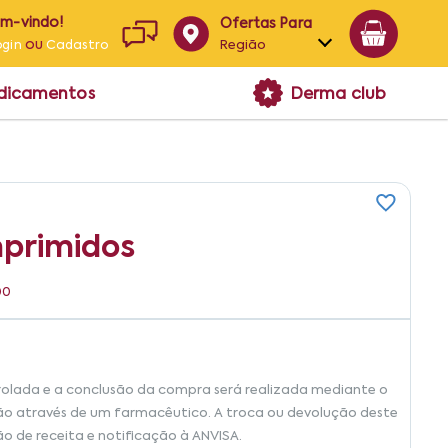
em-vindo!
Ofertas Para
ou
Região
ogin
Cadastro
Alagoas
edicamentos
Derma club
Bahia
Paraíba
Pernambuco
primidos
00
rolada e a conclusão da compra será realizada mediante o
ão através de um farmacêutico. A troca ou devolução deste
ão de receita e notificação à ANVISA.