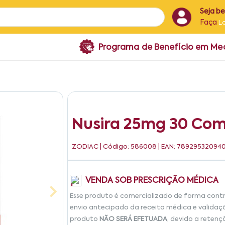
Seja b
Faça
L
Programa de Benefício em M
Nusira 25mg 30 Com
ZODIAC
| Código: 586008 | EAN: 78929532094
VENDA SOB PRESCRIÇÃO MÉDICA
Esse produto é comercializado de forma cont
envio antecipado da receita médica e validaç
produto
NÃO SERÁ EFETUADA
, devido a retenç