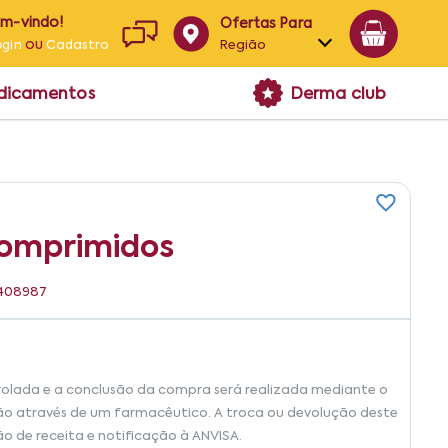
em-vindo!
Ofertas Para
ou
Região
ogin
Cadastro
Alagoas
edicamentos
Derma club
Bahia
Paraíba
Pernambuco
Comprimidos
2408987
rolada e a conclusão da compra será realizada mediante o
ão através de um farmacêutico. A troca ou devolução deste
ão de receita e notificação à ANVISA.