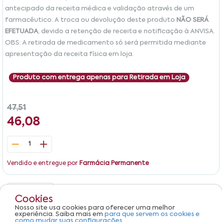
antecipado da receita médica e validação através de um
farmacêutico. A troca ou devolução deste produto
NÃO SERÁ
EFETUADA
, devido a retenção de receita e notificação à ANVISA.
OBS: A retirada de medicamento só será permitida mediante
apresentação da receita física em loja.
Produto com entrega apenas para Retirada em Loja
47,51
46,08
1
Vendido e entregue por
Farmácia Permanente
Detalhes
Avaliações
Cookies
Nosso site usa cookies para oferecer uma melhor
Produto não apresenta descrição.
experiência. Saiba mais em
para que servem os cookies e
como mudar suas configurações.