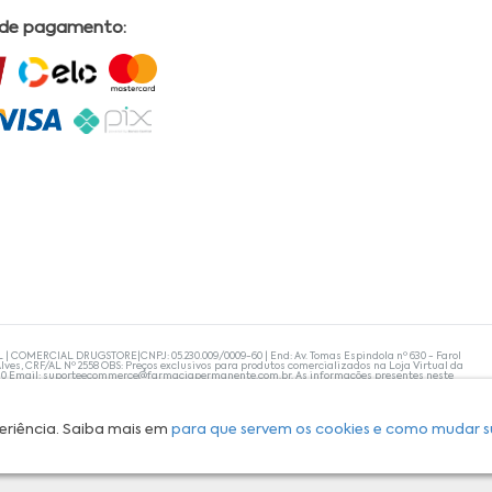
 de pagamento:
L | COMERCIAL DRUGSTORE|CNPJ: 05.230.009/0009-60 | End: Av. Tomas Espindola nº 630 - Farol
lves, CRF/AL Nº 2558 OBS: Preços exclusivos para produtos comercializados na Loja Virtual da
30 Email:
suporteecommerce@farmaciapermanente.com.br
. As informações presentes neste
 orientações de um profissional da área médica. Apenas o médico está capacitado para
s persistirem, um médico deve ser consultado. A Farmácia Permanente trabalha com as
 compras com tranquilidade. A privacidade e a segurança dos clientes são compromissos da
isponibilidade de produto em nosso estoque.
eriência. Saiba mais em
para que servem os cookies e como mudar s