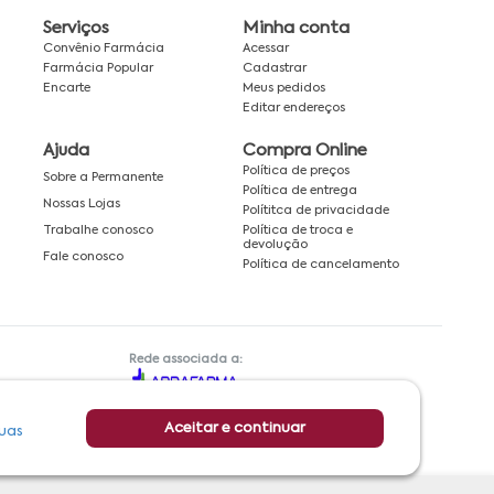
Serviços
Minha conta
Convênio Farmácia
Acessar
Farmácia Popular
Cadastrar
Encarte
Meus pedidos
Editar endereços
Ajuda
Compra Online
Política de preços
Sobre a Permanente
Política de entrega
Nossas Lojas
Polítitca de privacidade
Política de troca e
Trabalhe conosco
devolução
Fale conosco
Política de cancelamento
Rede associada a:
Aceitar e continuar
uas