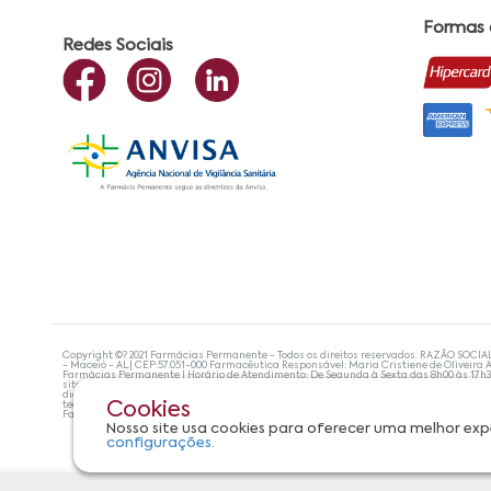
Formas
Redes Sociais
Copyright ©? 2021 Farmácias Permanente - Todos os direitos reservados. RAZÃO SOCIA
- Maceió - AL| CEP:57.051-000 Farmacêutica Responsável: Maria Cristiene de Oliveira A
Farmácias Permanente | Horário de Atendimento: De Segunda à Sexta das 8h00 às 17h
site não devem ser utilizadas para automedicação e, de forma alguma, substituem as
diagnosticar problemas de saúde e prescrever o tratamento adequado. Se os sintoma
tecnologias mais avançadas de proteção de dados, para que você possa realizar suas
Cookies
Farmácias Permanente. Todos os pedidos efetuados estão sujeitos à confirmação da d
Nosso site usa cookies para oferecer uma melhor exp
configurações.