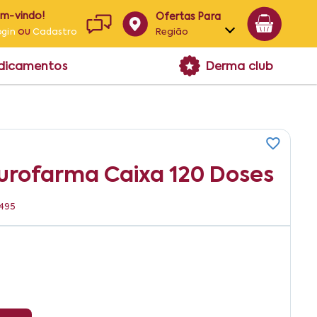
em-vindo!
Ofertas Para
ou
Região
ogin
Cadastro
Alagoas
edicamentos
Derma club
Bahia
Paraíba
Pernambuco
rofarma Caixa 120 Doses
0495