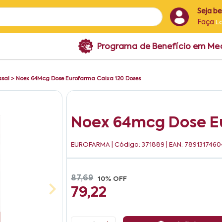
Seja b
Faça
L
Programa de Benefício em M
asal
>
Noex 64Mcg Dose Eurofarma Caixa 120 Doses
Noex 64mcg Dose Eu
EUROFARMA
| Código: 371889 | EAN: 789131746
87,69
10% OFF
79,22