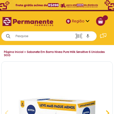
Região
Alagoas
Bahia
Página Inicial
>
Sabonete Em Barra Nivea Pure Milk Sensitive 6 Unidades
Paraíba
90G
Pernambuco