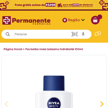
Região
Alagoas
Bahia
Página Inicial
>
Pos barba nivea balsamo hidratante 100ml
Paraíba
Pernambuco