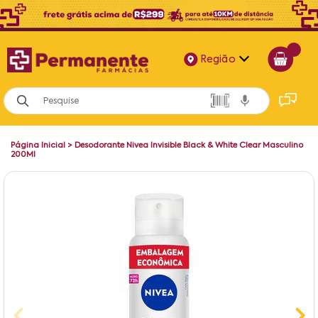
Região
Alagoas
Bahia
Página Inicial
>
Desodorante Nivea Invisible Black & White Clear Masculino
Paraíba
200Ml
Pernambuco