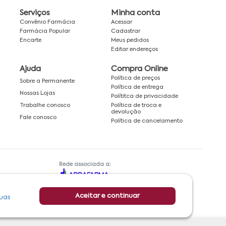
Serviços
Minha conta
Convênio Farmácia
Acessar
Farmácia Popular
Cadastrar
Encarte
Meus pedidos
Editar endereços
Ajuda
Compra Online
Política de preços
Sobre a Permanente
Política de entrega
Nossas Lojas
Polítitca de privacidade
Política de troca e
Trabalhe conosco
devolução
Fale conosco
Política de cancelamento
Rede associada a:
Aceitar e continuar
uas