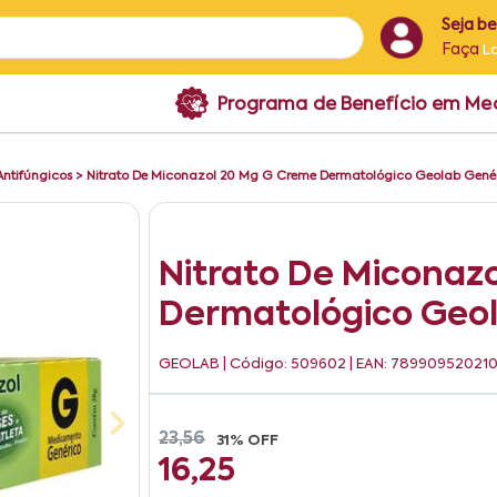
Seja b
Faça
L
Programa de Benefício em M
Antifúngicos
>
Nitrato De Miconazol 20 Mg G Creme Dermatológico Geolab Gené
Nitrato De Miconaz
Dermatológico Geo
GEOLAB
| Código: 509602 | EAN: 78990952021
23,56
31% OFF
16,25