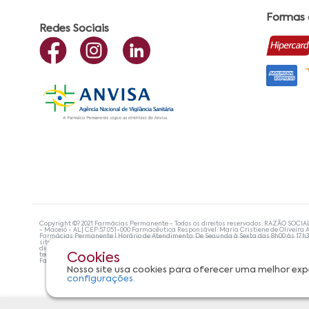
Formas
Redes Sociais
Copyright ©? 2021 Farmácias Permanente - Todos os direitos reservados. RAZÃO SOCIA
- Maceió - AL| CEP:57.051-000 Farmacêutica Responsável: Maria Cristiene de Oliveira A
Farmácias Permanente | Horário de Atendimento: De Segunda à Sexta das 8h00 às 17h
site não devem ser utilizadas para automedicação e, de forma alguma, substituem as
diagnosticar problemas de saúde e prescrever o tratamento adequado. Se os sintoma
tecnologias mais avançadas de proteção de dados, para que você possa realizar suas
Cookies
Farmácias Permanente. Todos os pedidos efetuados estão sujeitos à confirmação da d
Nosso site usa cookies para oferecer uma melhor exp
configurações.