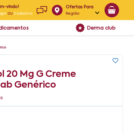
em-vindo!
Ofertas Para
ou
Região
ogin
Cadastro
Alagoas
edicamentos
Derma club
Bahia
Paraíba
rico
Pernambuco
ol 20 Mg G Creme
lab Genérico
08