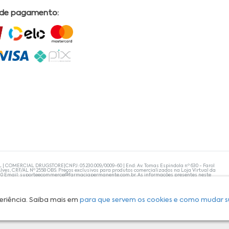
 de pagamento:
L | COMERCIAL DRUGSTORE|CNPJ: 05.230.009/0009-60 | End: Av. Tomas Espindola nº 630 - Farol
lves, CRF/AL Nº 2558 OBS: Preços exclusivos para produtos comercializados na Loja Virtual da
30 Email:
suporteecommerce@farmaciapermanente.com.br
. As informações presentes neste
 orientações de um profissional da área médica. Apenas o médico está capacitado para
s persistirem, um médico deve ser consultado. A Farmácia Permanente trabalha com as
 compras com tranquilidade. A privacidade e a segurança dos clientes são compromissos da
isponibilidade de produto em nosso estoque.
eriência. Saiba mais em
para que servem os cookies e como mudar s