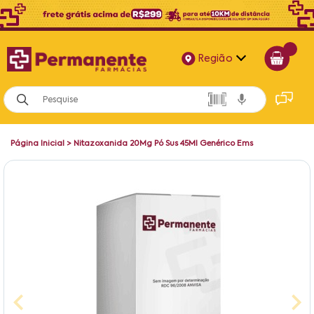
Região
Alagoas
Bahia
Página Inicial
>
Nitazoxanida 20Mg Pó Sus 45Ml Genérico Ems
Paraíba
Pernambuco