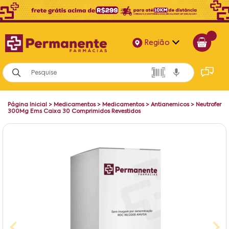
Região
Alagoas
Bahia
Página Inicial
>
Medicamentos
>
Medicamentos
>
Antianemicos
>
Neutrofer
Paraíba
300Mg Ems Caixa 30 Comprimidos Revestidos
Pernambuco