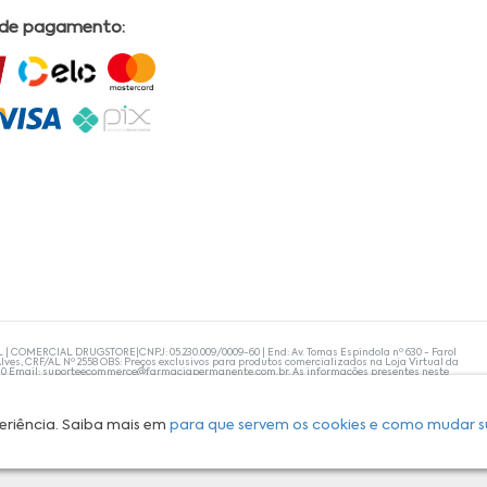
 de pagamento:
L | COMERCIAL DRUGSTORE|CNPJ: 05.230.009/0009-60 | End: Av. Tomas Espindola nº 630 - Farol
lves, CRF/AL Nº 2558 OBS: Preços exclusivos para produtos comercializados na Loja Virtual da
30 Email:
suporteecommerce@farmaciapermanente.com.br
. As informações presentes neste
 orientações de um profissional da área médica. Apenas o médico está capacitado para
s persistirem, um médico deve ser consultado. A Farmácia Permanente trabalha com as
 compras com tranquilidade. A privacidade e a segurança dos clientes são compromissos da
isponibilidade de produto em nosso estoque.
eriência. Saiba mais em
para que servem os cookies e como mudar s