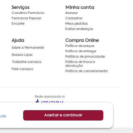
Serviços
Minha conta
Convênio Farmácia
Acessar
Farmácia Popular
Cadastrar
Encarte
Meus pedidos
Editar endereços
Ajuda
Compra Online
Política de preços
Sobre a Permanente
Política de entrega
Nossas Lojas
Polítitca de privacidade
Política de troca e
Trabalhe conosco
devolução
Fale conosco
Política de cancelamento
Rede associada a:
Aceitar e continuar
uas