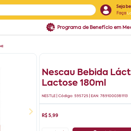
Seja b
Faça
L
Programa de Benefício em M
Ml
Nescau Bebida Láct
Lactose 180ml
NESTLE
| Código: 595725 | EAN: 7891000381113
R$ 5,99