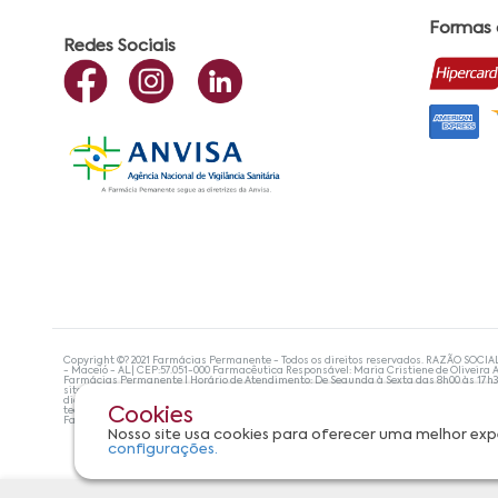
Formas
Redes Sociais
Copyright ©? 2021 Farmácias Permanente - Todos os direitos reservados. RAZÃO SOCIA
- Maceió - AL| CEP:57.051-000 Farmacêutica Responsável: Maria Cristiene de Oliveira A
Farmácias Permanente | Horário de Atendimento: De Segunda à Sexta das 8h00 às 17h
site não devem ser utilizadas para automedicação e, de forma alguma, substituem as
diagnosticar problemas de saúde e prescrever o tratamento adequado. Se os sintoma
tecnologias mais avançadas de proteção de dados, para que você possa realizar suas
Cookies
Farmácias Permanente. Todos os pedidos efetuados estão sujeitos à confirmação da d
Nosso site usa cookies para oferecer uma melhor exp
configurações.