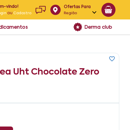
em-vindo!
Ofertas Para
ou
Região
ogin
Cadastro
Alagoas
edicamentos
Derma club
Bahia
Paraíba
Pernambuco
ea Uht Chocolate Zero