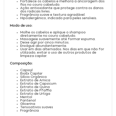
Fortalece os cabelos e melhora a ancoragem dos
fios no couro cabeludo.
Ação antioxidante que protege contra os danos
dos radicais livres.
Fragrância suave e textura agradável.
Hipoalergênico, indicado para peles sensíveis.
Modo de uso:
Molhe os cabelos e aplique o shampoo
diretamente no couro cabeludo.
Massageie suavemente até formar espuma.
Deixe agir por cinco minutos.
Enxágue abundantemente.
Usar em dias alternados. Nos dias em que não for
utilizado, evitar o uso de outros produtos de
limpeza capilar.
Composição:
Capixyl
BioEx Capilar
Silício Orgânico
Extrato de Arnica
Extrato de Capsicum
Extrato de Quina
Extrato de Pfaffia
Extrato de Urtiga
Mentol
Pantenol
Glicerina
Tensoativos suaves
Fragrância