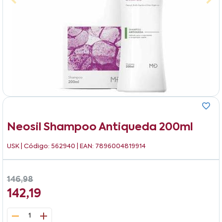
Neosil Shampoo Antiqueda 200ml
USK
| Código: 562940 | EAN: 7896004819914
146,98
142,19
1