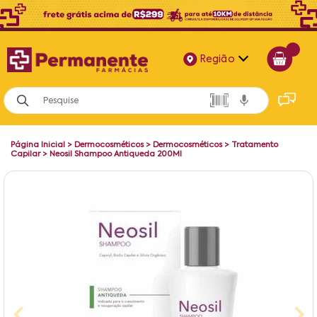
Região
Alagoas
Bahia
Página Inicial
>
Dermocosméticos
>
Dermocosméticos
>
Tratamento
Paraíba
Capilar
>
Neosil Shampoo Antiqueda 200Ml
Pernambuco