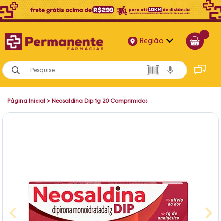
Região
Alagoas
Bahia
Página Inicial
>
Neosaldina Dip 1g 20 Comprimidos
Paraíba
Pernambuco