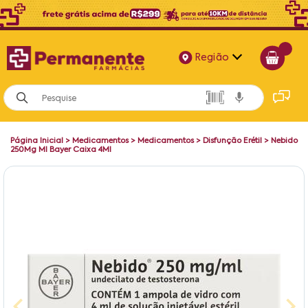
Região
Alagoas
Bahia
Página Inicial
>
Medicamentos
>
Medicamentos
>
Disfunção Erétil
>
Nebido
Paraíba
250Mg Ml Bayer Caixa 4Ml
Pernambuco