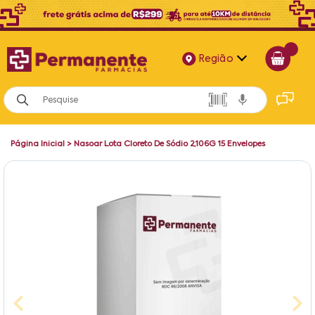
Região
Alagoas
Bahia
Página Inicial
>
Nasoar Lota Cloreto De Sódio 2,106G 15 Envelopes
Paraíba
Pernambuco