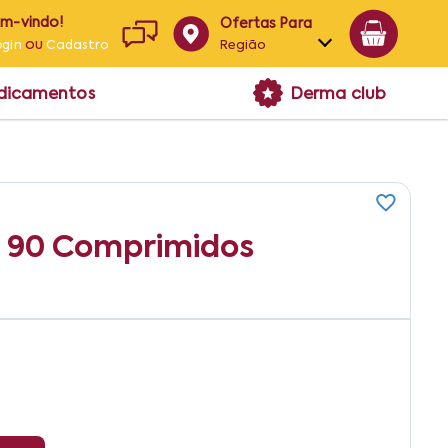
em-vindo!
Ofertas Para
ou
Região
ogin
Cadastro
Alagoas
edicamentos
Derma club
Bahia
Paraíba
Pernambuco
g 90 Comprimidos