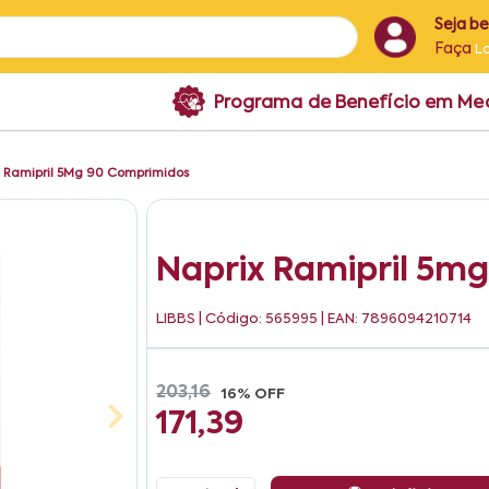
Seja b
Faça
L
Programa de Benefício em M
x Ramipril 5Mg 90 Comprimidos
Naprix Ramipril 5m
LIBBS
| Código: 565995 | EAN: 7896094210714
203,16
16% OFF
171,39