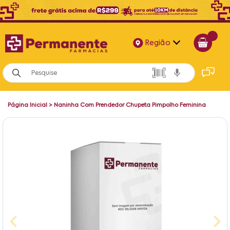
Região
Alagoas
Bahia
Página Inicial
>
Naninha Com Prendedor Chupeta Pimpolho Feminina
Paraíba
Pernambuco