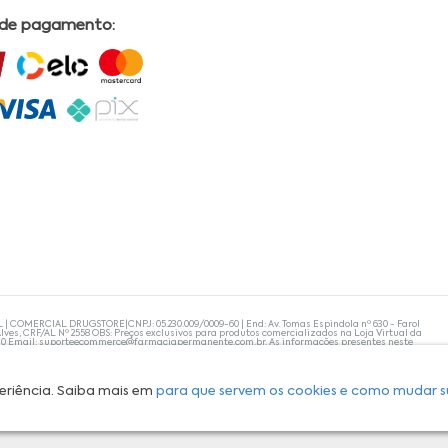
 de pagamento:
L | COMERCIAL DRUGSTORE|CNPJ: 05.230.009/0009-60 | End: Av. Tomas Espindola nº 630 - Farol
lves, CRF/AL Nº 2558 OBS: Preços exclusivos para produtos comercializados na Loja Virtual da
30 Email:
suporteecommerce@farmaciapermanente.com.br
. As informações presentes neste
 orientações de um profissional da área médica. Apenas o médico está capacitado para
s persistirem, um médico deve ser consultado. A Farmácia Permanente trabalha com as
 compras com tranquilidade. A privacidade e a segurança dos clientes são compromissos da
isponibilidade de produto em nosso estoque.
eriência. Saiba mais em
para que servem os cookies e como mudar s