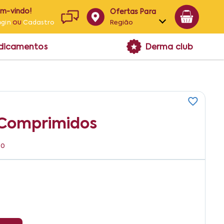
em-vindo!
Ofertas Para
ou
Região
ogin
Cadastro
Alagoas
edicamentos
Derma club
Bahia
Paraíba
Pernambuco
 Comprimidos
90