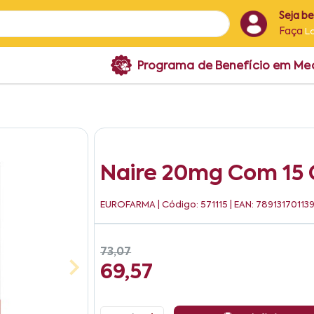
Seja b
Faça
L
Programa de Benefício em M
Naire 20mg Com 15
EUROFARMA
| Código: 571115 | EAN: 78913170113
73,07
69,57