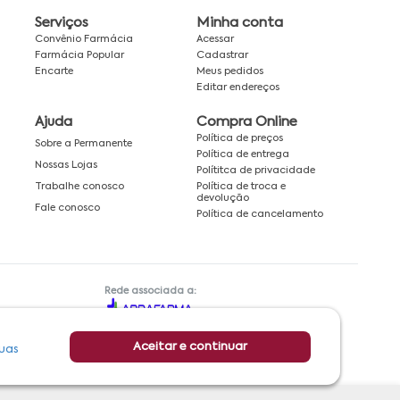
Serviços
Minha conta
Convênio Farmácia
Acessar
Farmácia Popular
Cadastrar
Encarte
Meus pedidos
Editar endereços
Ajuda
Compra Online
Política de preços
Sobre a Permanente
Política de entrega
Nossas Lojas
Polítitca de privacidade
Política de troca e
Trabalhe conosco
devolução
Fale conosco
Política de cancelamento
Rede associada a:
Aceitar e continuar
uas