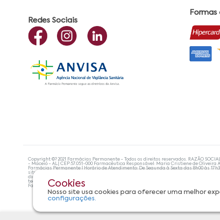
Formas
Redes Sociais
Copyright ©? 2021 Farmácias Permanente - Todos os direitos reservados. RAZÃO SOCIA
- Maceió - AL| CEP:57.051-000 Farmacêutica Responsável: Maria Cristiene de Oliveira A
Farmácias Permanente | Horário de Atendimento: De Segunda à Sexta das 8h00 às 17h
site não devem ser utilizadas para automedicação e, de forma alguma, substituem as
diagnosticar problemas de saúde e prescrever o tratamento adequado. Se os sintoma
tecnologias mais avançadas de proteção de dados, para que você possa realizar suas
Cookies
Farmácias Permanente. Todos os pedidos efetuados estão sujeitos à confirmação da d
Nosso site usa cookies para oferecer uma melhor exp
configurações.