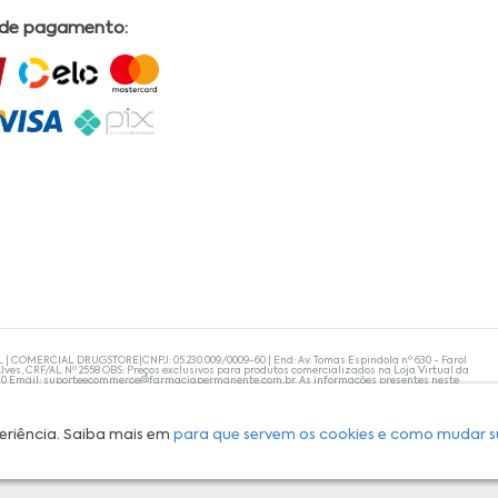
 de pagamento:
L | COMERCIAL DRUGSTORE|CNPJ: 05.230.009/0009-60 | End: Av. Tomas Espindola nº 630 - Farol
lves, CRF/AL Nº 2558 OBS: Preços exclusivos para produtos comercializados na Loja Virtual da
30 Email:
suporteecommerce@farmaciapermanente.com.br
. As informações presentes neste
 orientações de um profissional da área médica. Apenas o médico está capacitado para
s persistirem, um médico deve ser consultado. A Farmácia Permanente trabalha com as
 compras com tranquilidade. A privacidade e a segurança dos clientes são compromissos da
isponibilidade de produto em nosso estoque.
eriência. Saiba mais em
para que servem os cookies e como mudar s