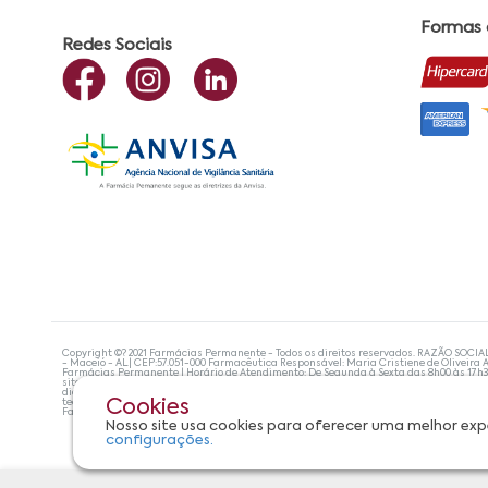
Formas
Redes Sociais
Copyright ©? 2021 Farmácias Permanente - Todos os direitos reservados. RAZÃO SOCIA
- Maceió - AL| CEP:57.051-000 Farmacêutica Responsável: Maria Cristiene de Oliveira A
Farmácias Permanente | Horário de Atendimento: De Segunda à Sexta das 8h00 às 17h
site não devem ser utilizadas para automedicação e, de forma alguma, substituem as
diagnosticar problemas de saúde e prescrever o tratamento adequado. Se os sintoma
tecnologias mais avançadas de proteção de dados, para que você possa realizar suas
Cookies
Farmácias Permanente. Todos os pedidos efetuados estão sujeitos à confirmação da d
Nosso site usa cookies para oferecer uma melhor exp
configurações.