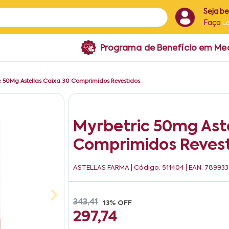
Seja b
Faça
L
Programa de Benefício em M
c 50Mg Astellas Caixa 30 Comprimidos Revestidos
Myrbetric 50mg Aste
Comprimidos Revest
ASTELLAS FARMA
| Código: 511404 | EAN: 7899
343,41
13% OFF
297,74