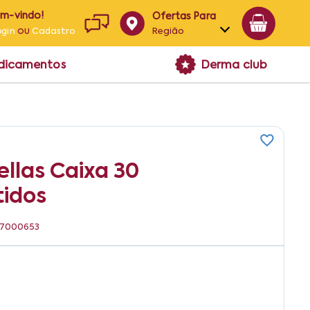
em-vindo!
Ofertas Para
ou
Região
ogin
Cadastro
Alagoas
edicamentos
Derma club
Bahia
Paraíba
Pernambuco
llas Caixa 30
idos
337000653