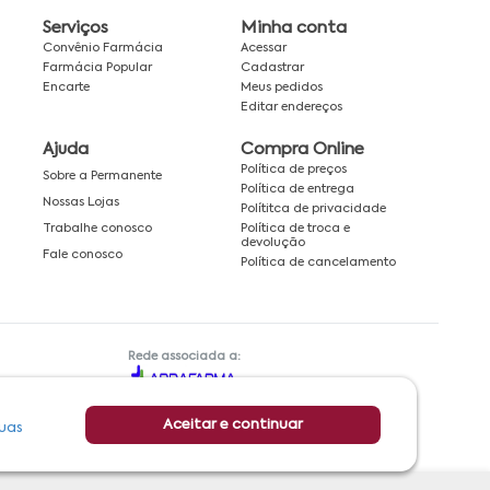
Serviços
Minha conta
Convênio Farmácia
Acessar
Farmácia Popular
Cadastrar
Encarte
Meus pedidos
Editar endereços
Ajuda
Compra Online
Política de preços
Sobre a Permanente
Política de entrega
Nossas Lojas
Polítitca de privacidade
Política de troca e
Trabalhe conosco
devolução
Fale conosco
Política de cancelamento
Rede associada a:
Aceitar e continuar
uas