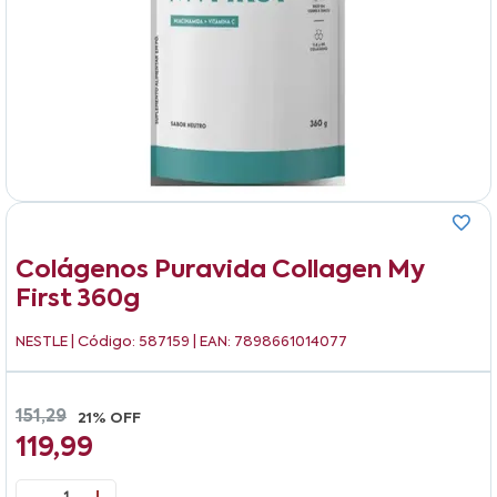
Colágenos Puravida Collagen My
First 360g
NESTLE
| Código: 587159 | EAN: 7898661014077
151,29
21% OFF
119,99