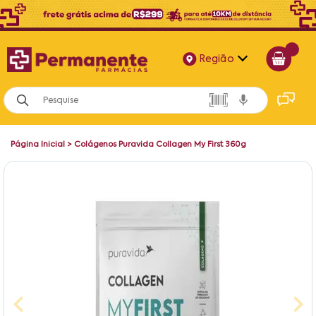
Região
Alagoas
Bahia
Página Inicial
>
Colágenos Puravida Collagen My First 360g
Paraíba
Pernambuco