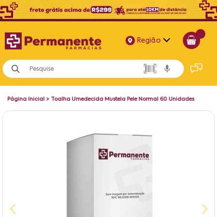
Região
Alagoas
Bahia
Página Inicial
>
Toalha Umedecida Mustela Pele Normal 60 Unidades
Paraíba
Pernambuco