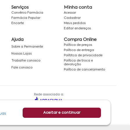
Serviços
Minha conta
Convênio Farmácia
Acessar
Farmácia Popular
Cadastrar
Encarte
Meus pedidos
Editar endereços
Ajuda
Compra Online
Política de preços
Sobre a Permanente
Política de entrega
Nossas Lojas
Polítitca de privacidade
Política de troca e
Trabalhe conosco
devolução
Fale conosco
Política de cancelamento
Rede associada a:
Aceitar e continuar
uas