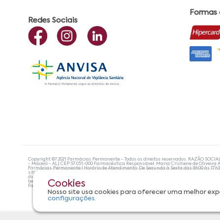
Formas
Redes Sociais
Copyright ©? 2021 Farmácias Permanente - Todos os direitos reservados. RAZÃO SOCIA
- Maceió - AL| CEP:57.051-000 Farmacêutica Responsável: Maria Cristiene de Oliveira A
Farmácias Permanente | Horário de Atendimento: De Segunda à Sexta das 8h00 às 17h
site não devem ser utilizadas para automedicação e, de forma alguma, substituem as
diagnosticar problemas de saúde e prescrever o tratamento adequado. Se os sintoma
tecnologias mais avançadas de proteção de dados, para que você possa realizar suas
Cookies
Farmácias Permanente. Todos os pedidos efetuados estão sujeitos à confirmação da d
Nosso site usa cookies para oferecer uma melhor exp
configurações.