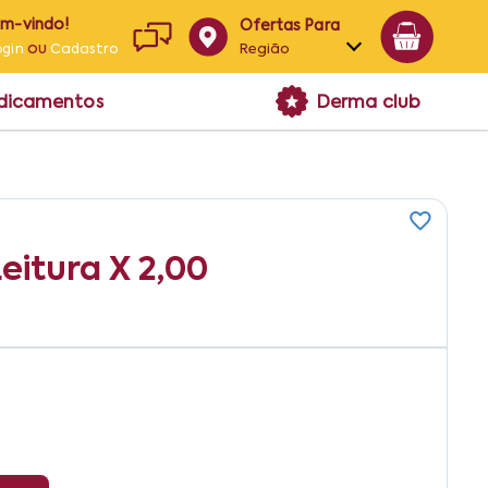
em-vindo!
Ofertas Para
ou
Região
ogin
Cadastro
Alagoas
edicamentos
Derma club
Bahia
Paraíba
Pernambuco
eitura X 2,00