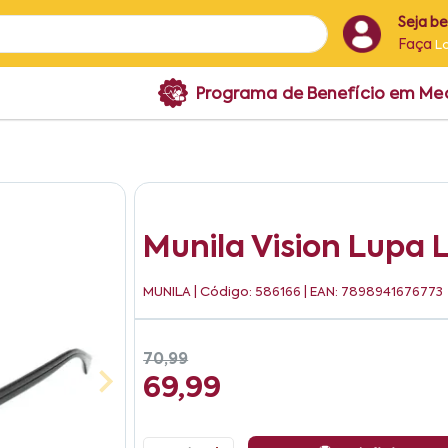
Seja b
Faça
L
Programa de Benefício em M
Munila Vision Lupa L
MUNILA
| Código: 586166 | EAN: 7898941676773
70,99
69,99