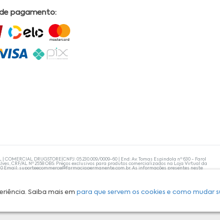
 de pagamento:
L | COMERCIAL DRUGSTORE|CNPJ: 05.230.009/0009-60 | End: Av. Tomas Espindola nº 630 - Farol
lves, CRF/AL Nº 2558 OBS: Preços exclusivos para produtos comercializados na Loja Virtual da
30 Email:
suporteecommerce@farmaciapermanente.com.br
. As informações presentes neste
 orientações de um profissional da área médica. Apenas o médico está capacitado para
s persistirem, um médico deve ser consultado. A Farmácia Permanente trabalha com as
 compras com tranquilidade. A privacidade e a segurança dos clientes são compromissos da
isponibilidade de produto em nosso estoque.
eriência. Saiba mais em
para que servem os cookies e como mudar s