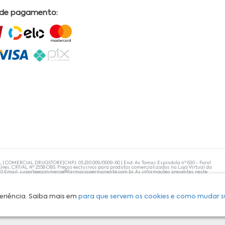
 de pagamento:
L | COMERCIAL DRUGSTORE|CNPJ: 05.230.009/0009-60 | End: Av. Tomas Espindola nº 630 - Farol
lves, CRF/AL Nº 2558 OBS: Preços exclusivos para produtos comercializados na Loja Virtual da
30 Email:
suporteecommerce@farmaciapermanente.com.br
. As informações presentes neste
 orientações de um profissional da área médica. Apenas o médico está capacitado para
s persistirem, um médico deve ser consultado. A Farmácia Permanente trabalha com as
 compras com tranquilidade. A privacidade e a segurança dos clientes são compromissos da
isponibilidade de produto em nosso estoque.
eriência. Saiba mais em
para que servem os cookies e como mudar s