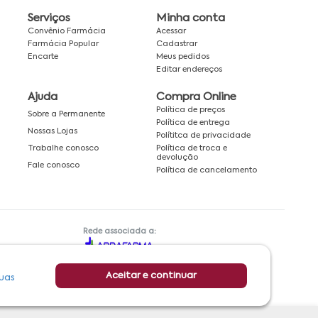
Serviços
Minha conta
Convênio Farmácia
Acessar
Farmácia Popular
Cadastrar
Encarte
Meus pedidos
Editar endereços
Ajuda
Compra Online
Política de preços
Sobre a Permanente
Política de entrega
Nossas Lojas
Polítitca de privacidade
Política de troca e
Trabalhe conosco
devolução
Fale conosco
Política de cancelamento
Rede associada a:
Aceitar e continuar
uas