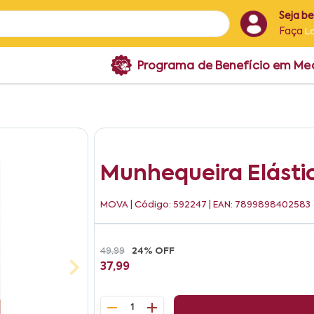
Seja b
Faça
L
Programa de Benefício em M
Munhequeira Elásti
MOVA
| Código: 592247 | EAN: 7899898402583
49,99
24% OFF
37,99
1