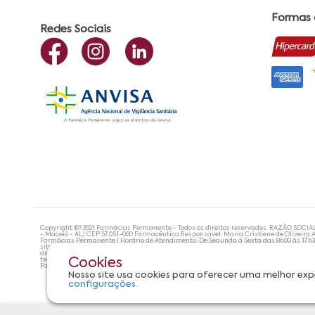
Formas
Redes Sociais
Copyright ©? 2021 Farmácias Permanente - Todos os direitos reservados. RAZÃO SOCIA
- Maceió - AL| CEP:57.051-000 Farmacêutica Responsável: Maria Cristiene de Oliveira A
Farmácias Permanente | Horário de Atendimento: De Segunda à Sexta das 8h00 às 17h
site não devem ser utilizadas para automedicação e, de forma alguma, substituem as
diagnosticar problemas de saúde e prescrever o tratamento adequado. Se os sintoma
tecnologias mais avançadas de proteção de dados, para que você possa realizar suas
Cookies
Farmácias Permanente. Todos os pedidos efetuados estão sujeitos à confirmação da d
Nosso site usa cookies para oferecer uma melhor exp
configurações.