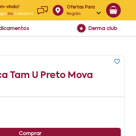
em-vindo!
Ofertas Para
ou
Região
ogin
Cadastro
Alagoas
edicamentos
Derma club
Bahia
Paraíba
Pernambuco
ca Tam U Preto Mova
Comprar