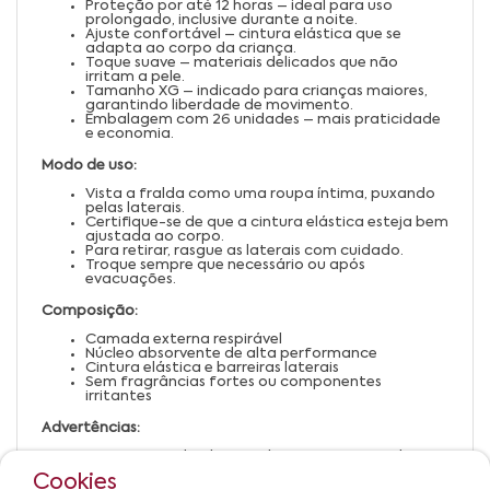
Proteção por até 12 horas – ideal para uso
prolongado, inclusive durante a noite.
Ajuste confortável – cintura elástica que se
adapta ao corpo da criança.
Toque suave – materiais delicados que não
irritam a pele.
Tamanho XG – indicado para crianças maiores,
garantindo liberdade de movimento.
Embalagem com 26 unidades – mais praticidade
e economia.
Modo de uso:
Vista a fralda como uma roupa íntima, puxando
pelas laterais.
Certifique-se de que a cintura elástica esteja bem
ajustada ao corpo.
Para retirar, rasgue as laterais com cuidado.
Troque sempre que necessário ou após
evacuações.
Composição:
Camada externa respirável
Núcleo absorvente de alta performance
Cintura elástica e barreiras laterais
Sem fragrâncias fortes ou componentes
irritantes
Advertências:
Manter fora do alcance de crianças antes do uso.
Trocar a fralda regularmente para evitar
Cookies
assaduras.