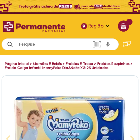
Região
Alagoas
Bahia
Página Inicial
>
Mamães E Bebês
>
Fraldas E Troca
>
Fraldas Roupinhas
>
Paraíba
Fralda Calça Infantil MamyPoko Dia&Noite XG 26 Unidades
Pernambuco