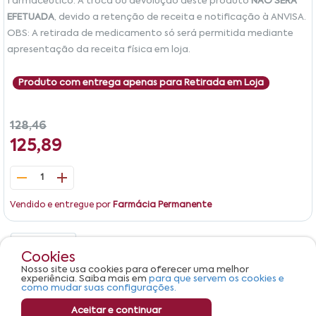
farmacêutico. A troca ou devolução deste produto
NÃO SERÁ
EFETUADA
, devido a retenção de receita e notificação à ANVISA.
OBS: A retirada de medicamento só será permitida mediante
apresentação da receita física em loja.
Produto com entrega apenas para Retirada em Loja
128,46
125,89
1
Vendido e entregue por
Farmácia Permanente
Detalhes
Avaliações
Cookies
Nosso site usa cookies para oferecer uma melhor
Produto não apresenta descrição.
experiência. Saiba mais em
para que servem os cookies e
como mudar suas configurações.
Aceitar e continuar