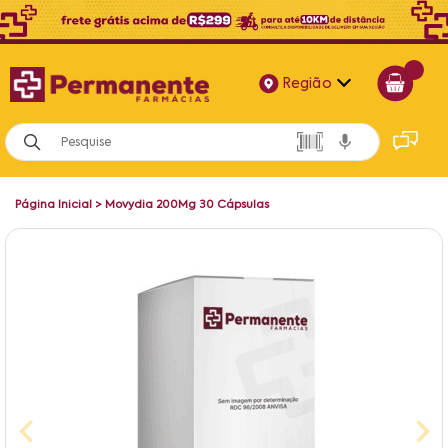
Região
Alagoas
Bahia
Página Inicial
>
Movydia 200Mg 30 Cápsulas
Paraíba
Pernambuco