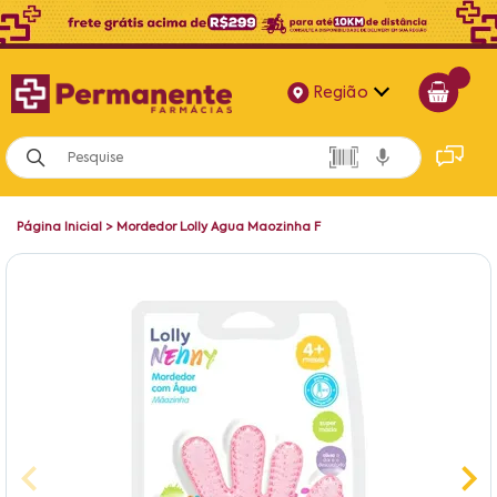
Região
Alagoas
Bahia
Página Inicial
>
Mordedor Lolly Agua Maozinha F
Paraíba
Pernambuco