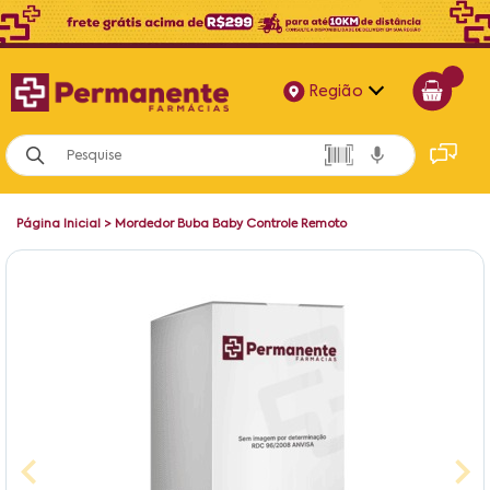
Região
Alagoas
Bahia
Página Inicial
>
Mordedor Buba Baby Controle Remoto
Paraíba
Pernambuco