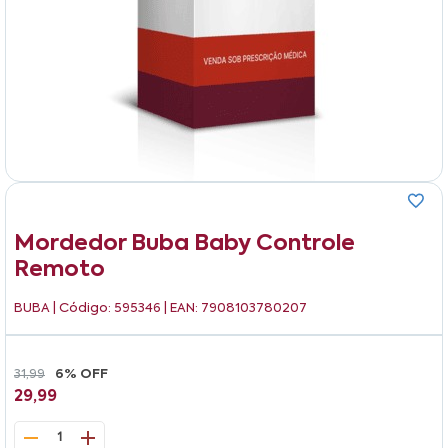
Mordedor Buba Baby Controle
Remoto
BUBA
| Código: 595346 | EAN: 7908103780207
31,99
6% OFF
29,99
1