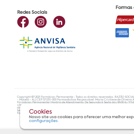
Formas
Redes Sociais
Copyright ©? 2021 Farmácias Permanente - Todos os direitos reservados. RAZÃO SOCIA
- Maceió - AL| CEP:57.051-000 Farmacêutica Responsável: Maria Cristiene de Oliveira A
Farmácias Permanente | Horário de Atendimento: De Segunda à Sexta das 8h00 às 17h
site não devem ser utilizadas para automedicação e, de forma alguma, substituem as
diagnosticar problemas de saúde e prescrever o tratamento adequado. Se os sintoma
tecnologias mais avançadas de proteção de dados, para que você possa realizar suas
Cookies
Farmácias Permanente. Todos os pedidos efetuados estão sujeitos à confirmação da d
Nosso site usa cookies para oferecer uma melhor exp
configurações.