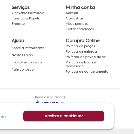
Serviços
Minha conta
Convênio Farmácia
Acessar
Farmácia Popular
Cadastrar
Encarte
Meus pedidos
Editar endereços
Ajuda
Compra Online
Política de preços
Sobre a Permanente
Política de entrega
Nossas Lojas
Polítitca de privacidade
Política de troca e
Trabalhe conosco
devolução
Fale conosco
Política de cancelamento
Rede associada a:
Aceitar e continuar
uas