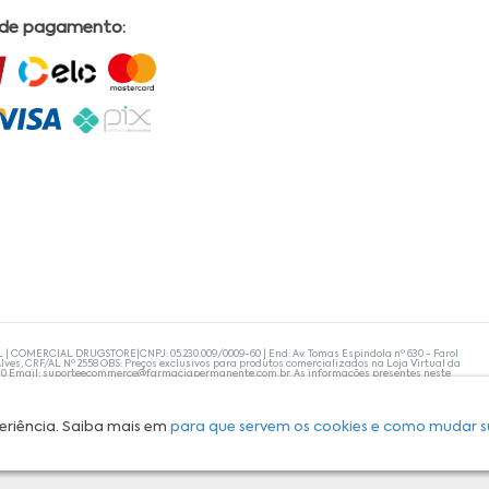
 de pagamento:
L | COMERCIAL DRUGSTORE|CNPJ: 05.230.009/0009-60 | End: Av. Tomas Espindola nº 630 - Farol
lves, CRF/AL Nº 2558 OBS: Preços exclusivos para produtos comercializados na Loja Virtual da
30 Email:
suporteecommerce@farmaciapermanente.com.br
. As informações presentes neste
 orientações de um profissional da área médica. Apenas o médico está capacitado para
s persistirem, um médico deve ser consultado. A Farmácia Permanente trabalha com as
 compras com tranquilidade. A privacidade e a segurança dos clientes são compromissos da
isponibilidade de produto em nosso estoque.
eriência. Saiba mais em
para que servem os cookies e como mudar s