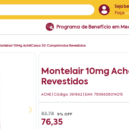
Seja b
Faça
L
Programa de Benefício em M
ontelair 10Mg AchêCaixa 30 Comprimidos Revestidos
Montelair 10mg Ach
Revestidos
ACHE
| Código: 361662 | EAN: 7896658014215
83,78
9% OFF
76,35