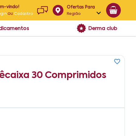
em-vindo!
Ofertas Para
ou
Região
ogin
Cadastro
Alagoas
edicamentos
Derma club
Bahia
Paraíba
Pernambuco
êcaixa 30 Comprimidos