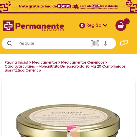
Região
Alagoas
Bahia
Página Inicial
>
Medicamentos
>
Medicamentos Genéricos
>
Paraíba
Cardiovasculares
>
Mononitrato De Isossorbida 20 Mg 20 Comprimidos
BiosintÉtica Genérico
Pernambuco