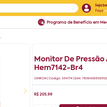
Seja b
Faça
L
Programa de Benefício em M
4
Monitor De Pressão 
Hem7142-Br4
OMRON
| Código: 594174 | EAN: 789643690699
R$ 205,99