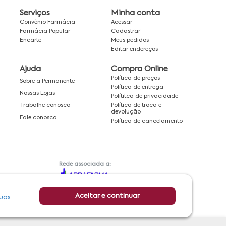
Serviços
Minha conta
Convênio Farmácia
Acessar
Farmácia Popular
Cadastrar
Encarte
Meus pedidos
Editar endereços
Ajuda
Compra Online
Política de preços
Sobre a Permanente
Política de entrega
Nossas Lojas
Polítitca de privacidade
Política de troca e
Trabalhe conosco
devolução
Fale conosco
Política de cancelamento
Rede associada a:
Aceitar e continuar
uas