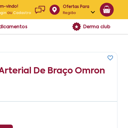
em-vindo!
Ofertas Para
ou
Região
ogin
Cadastro
Alagoas
edicamentos
Derma club
Bahia
Paraíba
Pernambuco
Arterial De Braço Omron
2