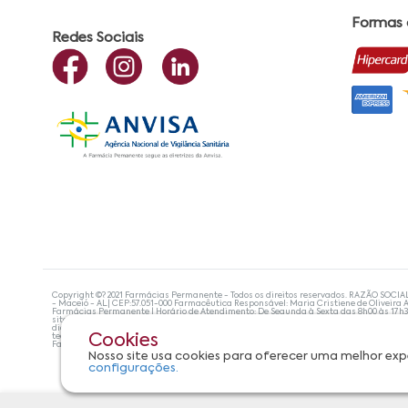
Formas
Redes Sociais
Copyright ©? 2021 Farmácias Permanente - Todos os direitos reservados. RAZÃO SOCIA
- Maceió - AL| CEP:57.051-000 Farmacêutica Responsável: Maria Cristiene de Oliveira A
Farmácias Permanente | Horário de Atendimento: De Segunda à Sexta das 8h00 às 17h
site não devem ser utilizadas para automedicação e, de forma alguma, substituem as
diagnosticar problemas de saúde e prescrever o tratamento adequado. Se os sintoma
tecnologias mais avançadas de proteção de dados, para que você possa realizar suas
Cookies
Farmácias Permanente. Todos os pedidos efetuados estão sujeitos à confirmação da d
Nosso site usa cookies para oferecer uma melhor exp
configurações.