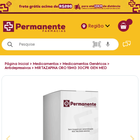
Região
Alagoas
Bahia
Página Inicial
>
Medicamentos
>
Medicamentos Genéricos
>
Paraíba
Antidepressivos
>
MIRTAZAPINA ORO 15MG 30CPR GEN MED
Pernambuco