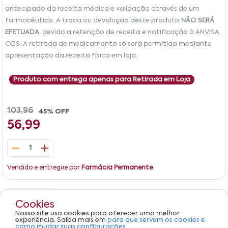
antecipado da receita médica e validação através de um
farmacêutico. A troca ou devolução deste produto
NÃO SERÁ
EFETUADA
, devido a retenção de receita e notificação à ANVISA.
OBS: A retirada de medicamento só será permitida mediante
apresentação da receita física em loja.
Produto com entrega apenas para Retirada em Loja
103,96
45% OFF
56,99
1
Vendido e entregue por
Farmácia Permanente
Detalhes
Avaliações
Cookies
Nosso site usa cookies para oferecer uma melhor
Produto não apresenta descrição.
experiência. Saiba mais em
para que servem os cookies e
como mudar suas configurações.