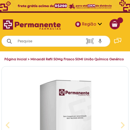
Região
Alagoas
Bahia
Página Inicial
>
Minoxidil Refil 50Mg Frasco 50Ml União Química Genérico
Paraíba
Pernambuco