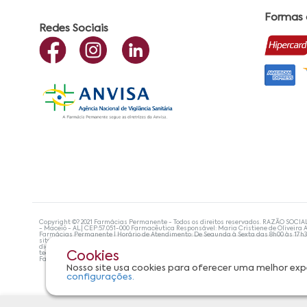
Formas
Redes Sociais
Copyright ©? 2021 Farmácias Permanente - Todos os direitos reservados. RAZÃO SOCIA
- Maceió - AL| CEP:57.051-000 Farmacêutica Responsável: Maria Cristiene de Oliveira A
Farmácias Permanente | Horário de Atendimento: De Segunda à Sexta das 8h00 às 17h
site não devem ser utilizadas para automedicação e, de forma alguma, substituem as
diagnosticar problemas de saúde e prescrever o tratamento adequado. Se os sintoma
tecnologias mais avançadas de proteção de dados, para que você possa realizar suas
Cookies
Farmácias Permanente. Todos os pedidos efetuados estão sujeitos à confirmação da d
Nosso site usa cookies para oferecer uma melhor exp
configurações.