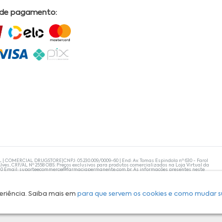
 de pagamento:
L | COMERCIAL DRUGSTORE|CNPJ: 05.230.009/0009-60 | End: Av. Tomas Espindola nº 630 - Farol
lves, CRF/AL Nº 2558 OBS: Preços exclusivos para produtos comercializados na Loja Virtual da
30 Email:
suporteecommerce@farmaciapermanente.com.br
. As informações presentes neste
 orientações de um profissional da área médica. Apenas o médico está capacitado para
s persistirem, um médico deve ser consultado. A Farmácia Permanente trabalha com as
 compras com tranquilidade. A privacidade e a segurança dos clientes são compromissos da
isponibilidade de produto em nosso estoque.
eriência. Saiba mais em
para que servem os cookies e como mudar s