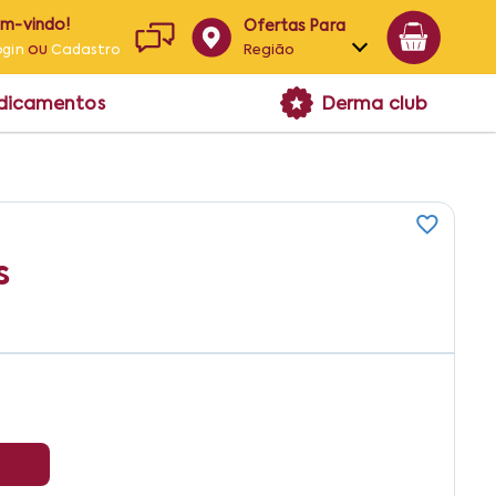
em-vindo!
Ofertas Para
ou
Região
ogin
Cadastro
Alagoas
edicamentos
Derma club
Bahia
Paraíba
Pernambuco
s