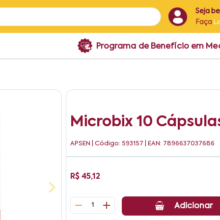
Seja b
Faça
L
Programa de Benefício em M
Microbix 10 Cápsula
APSEN
| Código: 593157 | EAN: 7896637037686
R$ 45,12
1
Adicionar