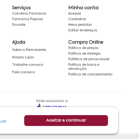
Serviços
Minha conta
Convênio Farmácia
Acessar
Farmácia Popular
Cadastrar
Encarte
Meus pedidos
Editar endereços
Ajuda
Compra Online
Política de preços
Sobre a Permanente
Política de entrega
Nossas Lojas
Polítitca de privacidade
Política de troca e
Trabalhe conosco
devolução
Fale conosco
Política de cancelamento
Rede associada a:
Aceitar e continuar
uas