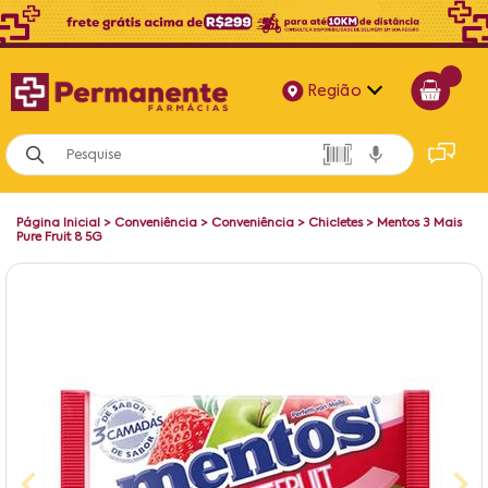
Região
Alagoas
Bahia
Página Inicial
>
Conveniência
>
Conveniência
>
Chicletes
>
Mentos 3 Mais
Paraíba
Pure Fruit 8 5G
Pernambuco