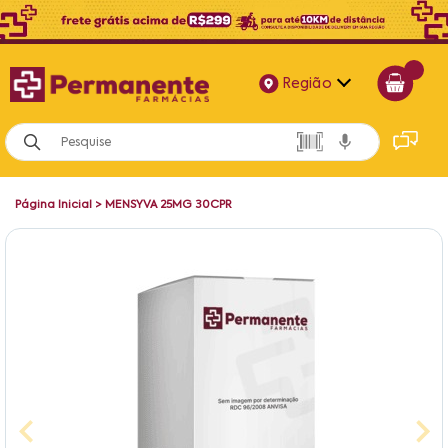
Região
Alagoas
Bahia
Página Inicial
>
MENSYVA 25MG 30CPR
Paraíba
Pernambuco