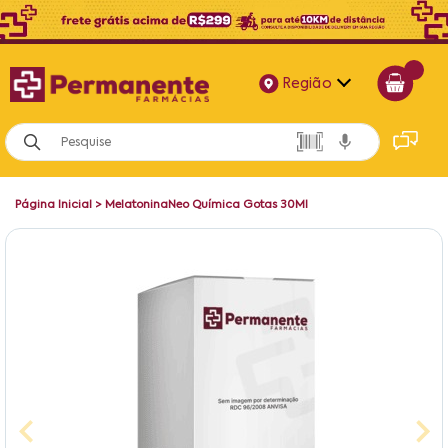
Região
Alagoas
Bahia
Página Inicial
>
MelatoninaNeo Química Gotas 30Ml
Paraíba
Pernambuco