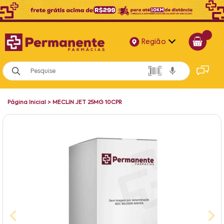
Região
Alagoas
Bahia
Página Inicial
>
MECLIN JET 25MG 10CPR
Paraíba
Pernambuco